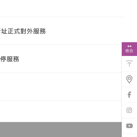
新址正式對外服務
浮
動
收合
功
暫停服務
能
選
單
前
往
f
a
前
c
往
e
i
b
n
o
s
o