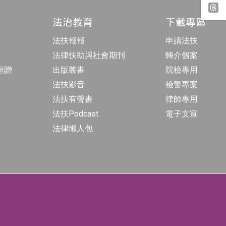
t
y
k
a
o
專
g
u
法治教育
下載專區
頁
r
t
t
a
u
h
法扶報報
申請法扶
m
b
r
專
e
e
法律扶助與社會期刊
轉介個案
頁
a
d
額贈
出版叢書
院檢專用
s
法扶影音
檢警專案
法扶有聲書
律師專用
法扶Podcast
電子文宣
法律懶人包