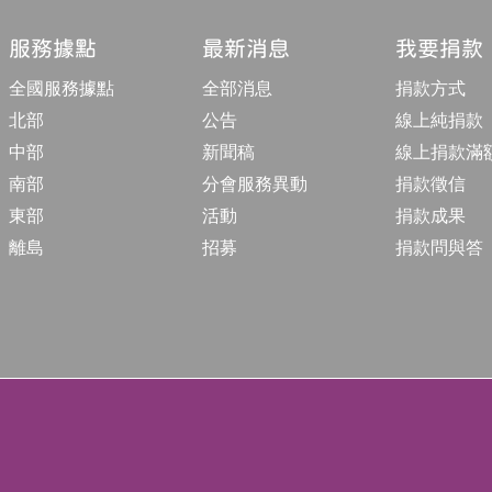
構
收
合
服務據點
最新消息
我要捐款
按
鈕
全國服務據點
全部消息
捐款方式
北部
公告
線上純捐款
中部
新聞稿
線上捐款滿
南部
分會服務異動
捐款徵信
東部
活動
捐款成果
離島
招募
捐款問與答