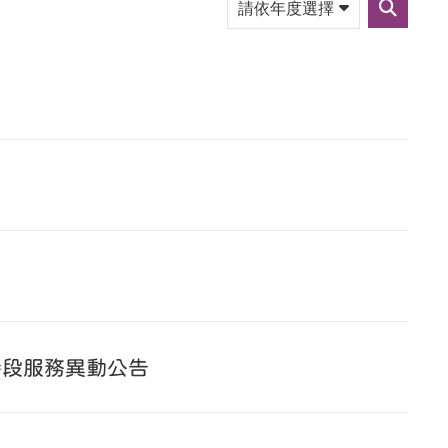
依
送
年
出
度
篩
選
選
擇
時段服務異動公告