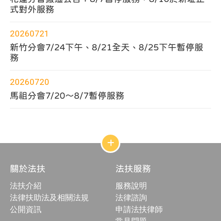
式對外服務
20260721
新竹分會7/24下午、8/21全天、8/25下午暫停服
務
20260720
馬祖分會7/20～8/7暫停服務
網
站
結
關於法扶
法扶服務
構
收
法扶介紹
服務說明
合
按
法律扶助法及相關法規
法律諮詢
鈕
公開資訊
申請法扶律師