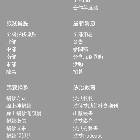
常見問題
合作與連結
服務據點
最新消息
全國服務據點
全部消息
北部
公告
中部
新聞稿
南部
分會服務異動
東部
活動
離島
招募
我要捐款
法治教育
捐款方式
法扶報報
線上純捐款
法律扶助與社會期刊
線上捐款滿額贈
出版叢書
捐款徵信
法扶影音
捐款成果
法扶有聲書
捐款問與答
法扶Podcast