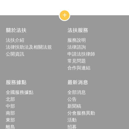
網
站
結
關於法扶
法扶服務
構
收
法扶介紹
服務說明
合
按
法律扶助法及相關法規
法律諮詢
鈕
公開資訊
申請法扶律師
常見問題
合作與連結
服務據點
最新消息
全國服務據點
全部消息
北部
公告
中部
新聞稿
南部
分會服務異動
東部
活動
離島
招募