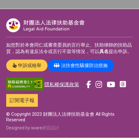
財團法人法律扶助基金會
Legal Aid Foundation
如您對於本會同仁或審查委員的言行舉止、扶助律師的扶助品
質，認為有違反法令或言行不當等情況，可以
具名
提出申訴。
申訴或檢舉
法扶會性騷擾防治措施
隱私權保護政策
前
前
前
前
往
往
往
往
訂閱電子報
t
f
i
y
h
a
n
o
© Copyright 2023 財團法人法律扶助基金會 All Rights
Reserved
r
c
s
u
e
e
t
t
Designed by iware
網頁設計
a
b
a
u