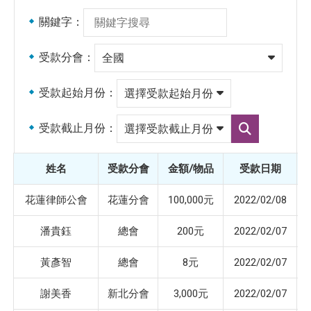
關鍵字：
受款分會：
受款起始月份：
受款截止月份：
選
擇
受
姓名
受款分會
金額/物品
受款日期
款
截
止
花蓮律師公會
花蓮分會
100,000元
2022/02/08
月
份
潘貴鈺
總會
200元
2022/02/07
黃彥智
總會
8元
2022/02/07
謝美香
新北分會
3,000元
2022/02/07