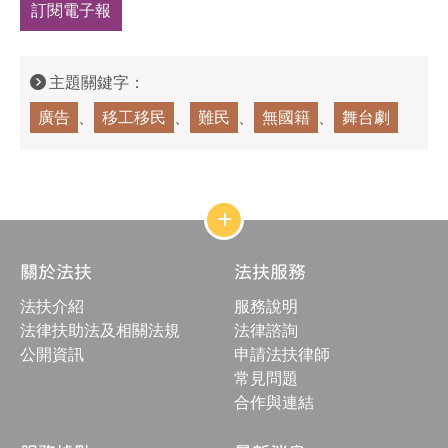
訂閱電子報
主題關鍵字：
廣告
移工移民
難民
無國籍
舞台劇
網
站
結
關於法扶
法扶服務
構
收
法扶介紹
服務說明
合
按
法律扶助法及相關法規
法律諮詢
鈕
公開資訊
申請法扶律師
常見問題
合作與連結