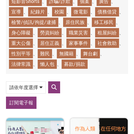
短影音Shorts
詐騙/詐欺
個案
廣告
宣導
紀錄片
校園
微電影
債務借貸
檢警/偵訊/拘提/逮捕
原住民族
移工移民
身心障礙
勞資糾紛
職業災害
租屋糾紛
重大公傷
居住正義
家事事件
社會救助
性別平等
難民
無國籍
舞台劇
法律常識
懶人包
募款/捐款
請
依
送
年
出
度
篩
選
訂閱電子報
選
擇