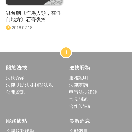
舞台劇《作為人類，在任
何地方》石膏像篇
發
2018.07.18
佈
日
期
：
網
站
結
關於法扶
法扶服務
構
收
法扶介紹
服務說明
合
按
法律扶助法及相關法規
法律諮詢
鈕
公開資訊
申請法扶律師
常見問題
合作與連結
服務據點
最新消息
全國服務據點
全部消息