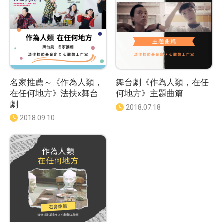
名家推薦～《作為人類，
舞台劇《作為人類，在任
在任何地方》法扶x舞台
何地方》主題曲篇
劇
發
2018.07.18
佈
發
2018.09.10
日
佈
期
日
：
期
：