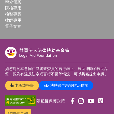
轉介個案
院檢專用
檢警專案
律師專用
電子文宣
財團法人法律扶助基金會
Legal Aid Foundation
如您對於本會同仁或審查委員的言行舉止、扶助律師的扶助品
質，認為有違反法令或言行不當等情況，可以
具名
提出申訴。
申訴或檢舉
法扶會性騷擾防治措施
隱私權保護政策
前
前
前
前
往
往
往
往