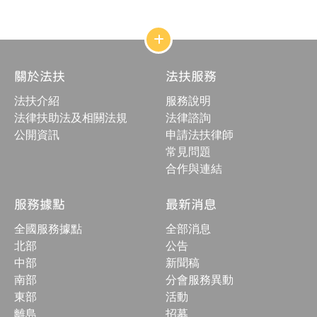
日
期
：
網
站
結
關於法扶
法扶服務
構
收
法扶介紹
服務說明
合
按
法律扶助法及相關法規
法律諮詢
鈕
公開資訊
申請法扶律師
常見問題
合作與連結
服務據點
最新消息
全國服務據點
全部消息
北部
公告
中部
新聞稿
南部
分會服務異動
東部
活動
離島
招募