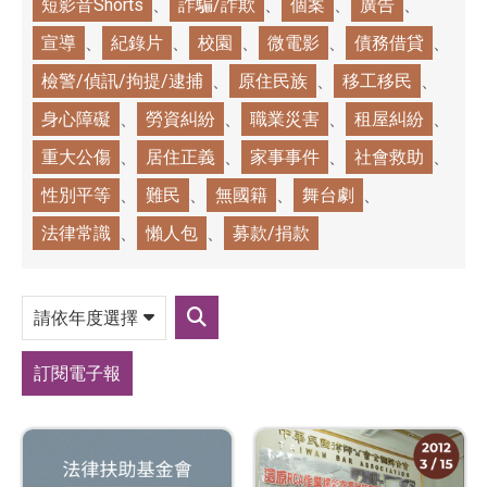
短影音Shorts
詐騙/詐欺
個案
廣告
宣導
紀錄片
校園
微電影
債務借貸
檢警/偵訊/拘提/逮捕
原住民族
移工移民
身心障礙
勞資糾紛
職業災害
租屋糾紛
重大公傷
居住正義
家事事件
社會救助
性別平等
難民
無國籍
舞台劇
法律常識
懶人包
募款/捐款
請
依
送
年
出
度
篩
選
訂閱電子報
選
擇