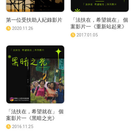
第一位受扶助人紀錄影片
「法扶在，希望就在」 個
案影片一《重新站起來》
發
2020.11.26
佈
發
2017.01.05
日
佈
期
日
：
期
：
「法扶在，希望就在」 個
案影片一《黑暗之光》
發
2016.11.25
佈