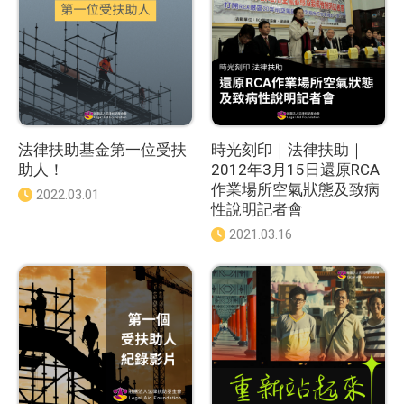
法律扶助基金第一位受扶
時光刻印｜法律扶助｜
助人！
2012年3月15日還原RCA
作業場所空氣狀態及致病
發
2022.03.01
性說明記者會
佈
日
發
2021.03.16
期
佈
：
日
期
：