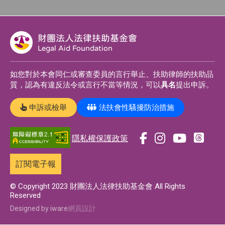
財團法人法律扶助基金會
Legal Aid Foundation
如您對於本會同仁或審查委員的言行舉止、扶助律師的扶助品
質，認為有違反法令或言行不當等情況，可以
具名
提出申訴。
申訴或檢舉
法扶會性騷擾防治措施
隱私權保護政策
前
前
前
前
往
往
往
往
訂閱電子報
t
f
i
y
h
a
n
o
© Copyright 2023 財團法人法律扶助基金會 All Rights
Reserved
r
c
s
u
e
e
t
t
Designed by iware
網頁設計
a
b
a
u