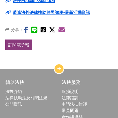
法扶Podcast-SoundOn
逍遙法外法律扶助跨界講座-最新活動資訊
分享：
訂閱電子報
網
站
結
關於法扶
法扶服務
構
收
法扶介紹
服務說明
合
按
法律扶助法及相關法規
法律諮詢
鈕
公開資訊
申請法扶律師
常見問題
合作與連結