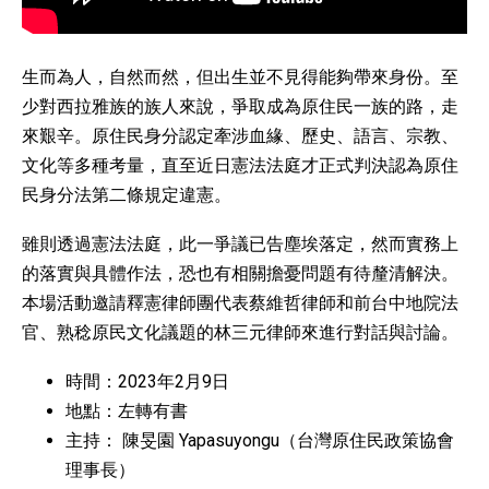
生而為人，自然而然，但出生並不見得能夠帶來身份。至
少對西拉雅族的族人來說，爭取成為原住民一族的路，走
來艱辛。原住民身分認定牽涉血緣、歷史、語言、宗教、
文化等多種考量，直至近日憲法法庭才正式判決認為原住
民身分法第二條規定違憲。
雖則透過憲法法庭，此一爭議已告塵埃落定，然而實務上
的落實與具體作法，恐也有相關擔憂問題有待釐清解決。
本場活動邀請釋憲律師團代表蔡維哲律師和前台中地院法
官、熟稔原民文化議題的林三元律師來進行對話與討論。
時間：2023年2月9日
地點：左轉有書
主持： 陳旻園 Yapasuyongu（台灣原住民政策協會
理事長）