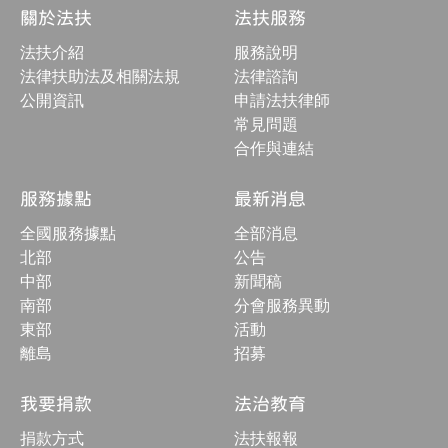
結
關於法扶
法扶服務
構
收
法扶介紹
服務說明
合
按
法律扶助法及相關法規
法律諮詢
鈕
公開資訊
申請法扶律師
常見問題
合作與連結
服務據點
最新消息
全國服務據點
全部消息
北部
公告
中部
新聞稿
南部
分會服務異動
東部
活動
離島
招募
我要捐款
法治教育
捐款方式
法扶報報