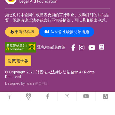
Legal Aid Foundation
如您對於本會同仁或審查委員的言行舉止、扶助律師的扶助品
質，認為有違反法令或言行不當等情況，可以
具名
提出申訴。
申訴或檢舉
法扶會性騷擾防治措施
隱私權保護政策
前
前
前
前
往
往
往
往
訂閱電子報
t
f
i
y
h
a
n
o
© Copyright 2023 財團法人法律扶助基金會 All Rights
Reserved
r
c
s
u
e
e
t
t
Designed by iware
網頁設計
a
b
a
u
浮
d
o
g
b
動
前
前
前
前
功
s
o
r
e
往
往
往
往
能
f
i
y
t
專
k
a
專
選
a
n
o
h
單
c
s
u
r