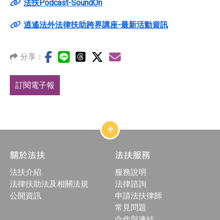
法扶Podcast-SoundOn
逍遙法外法律扶助跨界講座-最新活動資訊
分享：
訂閱電子報
網
站
結
關於法扶
法扶服務
構
收
法扶介紹
服務說明
合
按
法律扶助法及相關法規
法律諮詢
鈕
公開資訊
申請法扶律師
常見問題
合作與連結