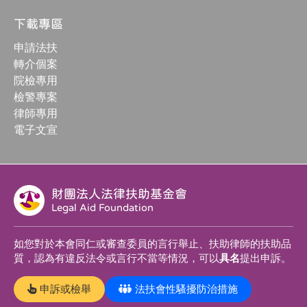
下載專區
申請法扶
轉介個案
院檢專用
檢警專案
律師專用
電子文宣
財團法人法律扶助基金會
Legal Aid Foundation
如您對於本會同仁或審查委員的言行舉止、扶助律師的扶助品
質，認為有違反法令或言行不當等情況，可以
具名
提出申訴。
申訴或檢舉
法扶會性騷擾防治措施