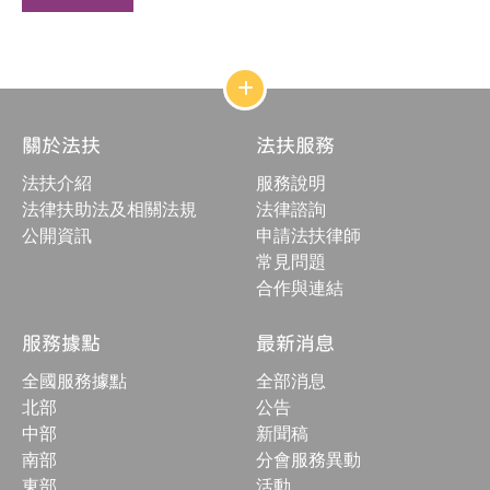
網
站
結
關於法扶
法扶服務
構
收
法扶介紹
服務說明
合
按
法律扶助法及相關法規
法律諮詢
鈕
公開資訊
申請法扶律師
常見問題
合作與連結
服務據點
最新消息
全國服務據點
全部消息
北部
公告
中部
新聞稿
南部
分會服務異動
東部
活動