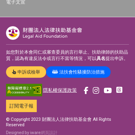
電子文宣
財團法人法律扶助基金會
Legal Aid Foundation
如您對於本會同仁或審查委員的言行舉止、扶助律師的扶助品
質，認為有違反法令或言行不當等情況，可以
具名
提出申訴。
申訴或檢舉
法扶會性騷擾防治措施
隱私權保護政策
前
前
前
前
往
往
往
往
訂閱電子報
t
f
i
y
h
a
n
o
© Copyright 2023 財團法人法律扶助基金會 All Rights
Reserved
r
c
s
u
e
e
t
t
Designed by iware
網頁設計