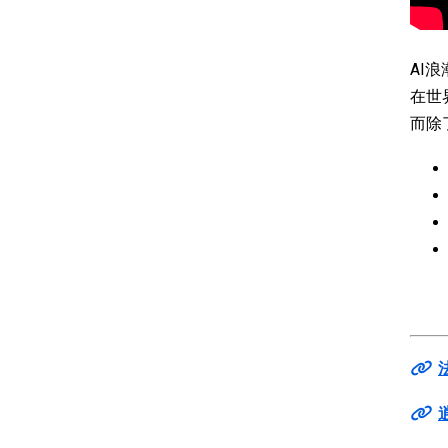
AI
在世
而除
法