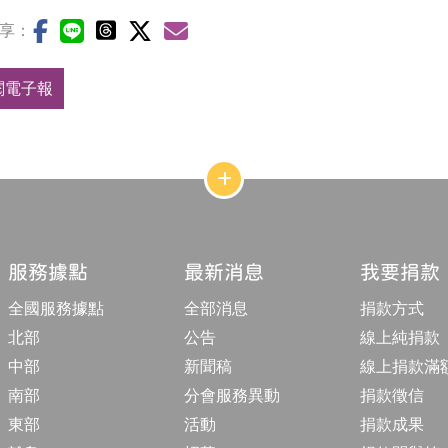
享：
閱電子報
網
站
結
構
收
合
服務據點
最新消息
我要捐款
按
鈕
全國服務據點
全部消息
捐款方式
北部
公告
線上純捐款
中部
新聞稿
線上捐款滿
南部
分會服務異動
捐款徵信
東部
活動
捐款成果