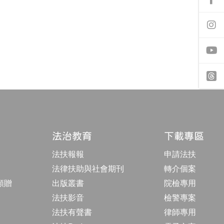
前
往
f
a
前
c
往
e
i
b
n
o
s
o
t
y
k
a
o
專
g
u
頁
r
t
t
a
u
h
m
b
r
專
e
e
頁
a
法治教育
下載專區
d
s
法扶報報
申請法扶
法律扶助與社會期刊
轉介個案
額贈
出版叢書
院檢專用
法扶影音
檢警專案
法扶有聲書
律師專用