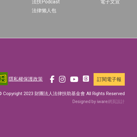
法扶Podcast
電子文宣
法律懶人包
隱私權保護政策
訂閱電子報
前
前
前
前
往
往
往
往
© Copyright 2023 財團法人法律扶助基金會 All Rights Reserved
t
f
i
y
Designed by iware
網頁設計
h
a
n
o
r
c
s
u
e
e
t
t
a
b
a
u