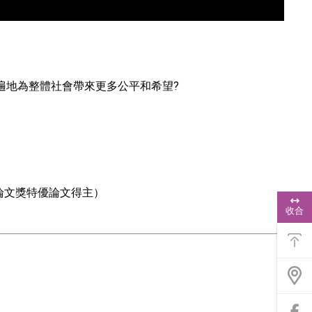
遍地為整體社會帶來更多公平和希望?
）
論文獎特優論文得主）
浮
動
收合
功
能
選
單