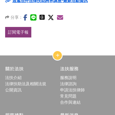
逍遙法外法律扶助跨界講座-最新活動資訊
分享：
訂閱電子報
網
站
結
關於法扶
法扶服務
構
收
法扶介紹
服務說明
合
按
法律扶助法及相關法規
法律諮詢
鈕
公開資訊
申請法扶律師
常見問題
合作與連結