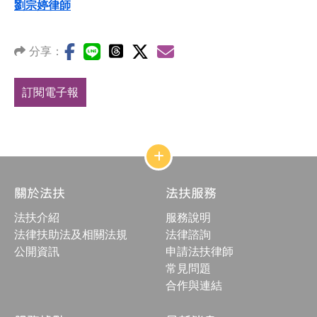
劉宗婷律師
分享：
訂閱電子報
網
站
結
關於法扶
法扶服務
構
收
法扶介紹
服務說明
合
按
法律扶助法及相關法規
法律諮詢
鈕
公開資訊
申請法扶律師
常見問題
合作與連結