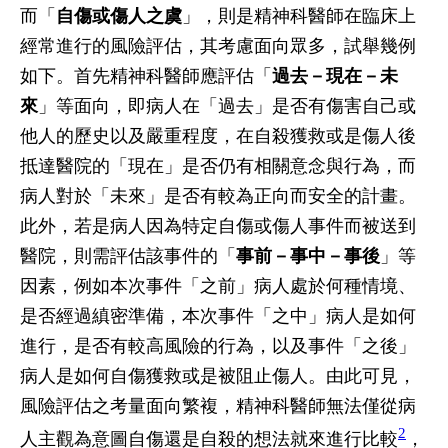
而「
自傷或傷人之虞
」，則是精神科醫師在臨床上
經常進行的風險評估，其考慮面向眾多，試舉幾例
如下。首先精神科醫師應評估「
過去－現在－未
來
」等面向，即病人在「過去」是否有傷害自己或
他人的歷史以及嚴重程度，在自殺獲救或是傷人後
抵達醫院的「現在」是否仍有相關意念與行為，而
病人對於「未來」是否有較為正向而安全的計畫。
此外，若是病人因為特定自傷或傷人事件而被送到
醫院，則需評估該事件的「
事前－事中－事後
」等
因素，例如本次事件「之前」病人處於何種情境、
是否經過縝密準備，本次事件「之中」病人是如何
進行，是否有較高風險的行為，以及事件「之後」
病人是如何自傷獲救或是被阻止傷人。由此可見，
風險評估之考量面向繁複，精神科醫師無法僅從病
2
人主觀為意圖自傷還是自殺的想法就來進行比較
，