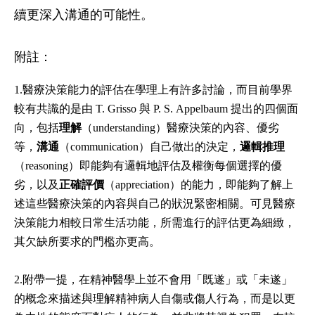
續更深入溝通的可能性。
附註：
1.
醫療決策能力的評估在學理上有許多討論，而目前學界
較有共識的是由
T. Grisso
與
P. S. Appelbaum
提出的四個面
向，包括
理解
（
understanding
）醫療決策的內容、優劣
等，
溝通
（
communication
）自己做出的決定，
邏輯推理
（
reasoning
）即能夠有邏輯地評估及權衡每個選擇的優
劣，以及
正確評價
（
appreciation
）的能力，即能夠了解上
述這些醫療決策的內容與自己的狀況緊密相關。可見醫療
決策能力相較日常生活功能，所需進行的評估更為細緻，
其欠缺所要求的門檻亦更高。
2.附帶一提，在精神醫學上並不會用「既遂」或「未遂」
的概念來描述與理解精神病人自傷或傷人行為，而是以更