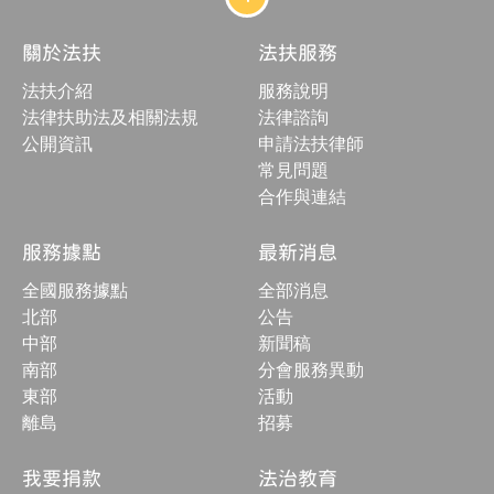
網
站
結
關於法扶
法扶服務
構
收
法扶介紹
服務說明
合
按
法律扶助法及相關法規
法律諮詢
鈕
公開資訊
申請法扶律師
常見問題
合作與連結
服務據點
最新消息
全國服務據點
全部消息
北部
公告
中部
新聞稿
南部
分會服務異動
東部
活動
離島
招募
我要捐款
法治教育