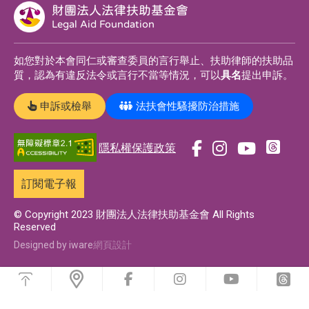
財團法人法律扶助基金會
Legal Aid Foundation
如您對於本會同仁或審查委員的言行舉止、扶助律師的扶助品
質，認為有違反法令或言行不當等情況，可以
具名
提出申訴。
申訴或檢舉
法扶會性騷擾防治措施
隱私權保護政策
前
前
前
前
往
往
往
往
訂閱電子報
t
f
i
y
h
a
n
o
© Copyright 2023 財團法人法律扶助基金會 All Rights
Reserved
r
c
s
u
e
e
t
t
Designed by iware
網頁設計
a
b
a
u
浮
d
o
g
b
動
前
前
前
前
功
s
o
r
e
往
往
往
往
能
f
i
y
t