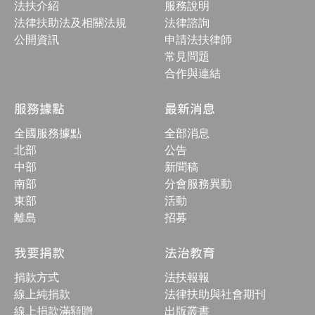
法扶介紹
服務說明
合
按
法律扶助法及相關法規
法律諮詢
鈕
公開資訊
申請法扶律師
常見問題
合作與連結
服務據點
最新消息
全國服務據點
全部消息
北部
公告
中部
新聞稿
南部
分會服務異動
東部
活動
離島
招募
我要捐款
法治教育
捐款方式
法扶報報
線上純捐款
法律扶助與社會期刊
線上捐款滿額贈
出版叢書