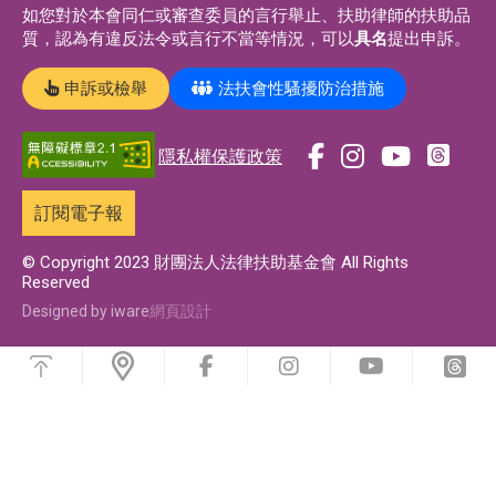
如您對於本會同仁或審查委員的言行舉止、扶助律師的扶助品
質，認為有違反法令或言行不當等情況，可以
具名
提出申訴。
申訴或檢舉
法扶會性騷擾防治措施
隱私權保護政策
前
前
前
前
往
往
往
往
訂閱電子報
t
f
i
y
h
a
n
o
© Copyright 2023 財團法人法律扶助基金會 All Rights
Reserved
r
c
s
u
e
e
t
t
Designed by iware
網頁設計
a
b
a
u
浮
d
o
g
b
動
前
前
前
前
功
s
o
r
e
往
往
往
往
能
f
i
y
t
專
k
a
專
選
a
n
o
h
單
頁
專
m
頁
c
s
u
r
e
t
t
e
頁
專
b
a
u
a