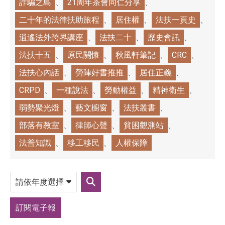
詐騙之島
21周年茶會同仁分享
二十年的法律扶助旅程
居住權
法扶一頁史
逍遙法外跨界講座
法扶二十
歷史會訊
法扶十五
原民關懷
秋風軒筆記
CRC
法扶心內話
勞陣好書推推
居住正義
CRPD
一種說法
勞動權益
精神衛生
弱勢聚光燈
藝文櫥窗
法扶叢書
部落有教室
律師心聲
貧困觀測站
法普知識
移工移民
人權保障
請
依
送
年
出
度
篩
選
訂閱電子報
選
擇