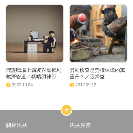
淺談職場上霸凌對應權利
勞動檢查是勞權保障的萬
救濟管道／蔡晴羽律師
靈丹？／張烽益
發
2023.10.04
發
2017.09.12
佈
佈
日
日
期
期
：
：
網
站
結
關於法扶
法扶服務
構
收