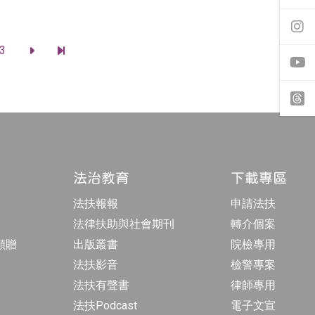
往
f
a
前
c
往
3
e
i
前
前
b
n
往
往
o
s
下
最
o
t
一
後
y
k
a
頁
一
o
專
g
頁
u
頁
r
t
t
a
u
h
m
b
r
專
e
e
頁
a
法治教育
下載專區
d
s
法扶報報
申請法扶
法律扶助與社會期刊
轉介個案
額贈
出版叢書
院檢專用
法扶影音
檢警專案
法扶有聲書
律師專用
法扶Podcast
電子文宣