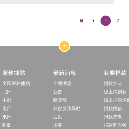
1
2
前
前
往
往
最
上
前
一
一
頁
頁
網
站
結
構
收
合
服務據點
最新消息
我要捐款
按
鈕
全國服務據點
全部消息
捐款方式
北部
公告
線上純捐款
中部
新聞稿
線上捐款滿
南部
分會服務異動
捐款徵信
東部
活動
捐款成果
離島
招募
捐款問與答