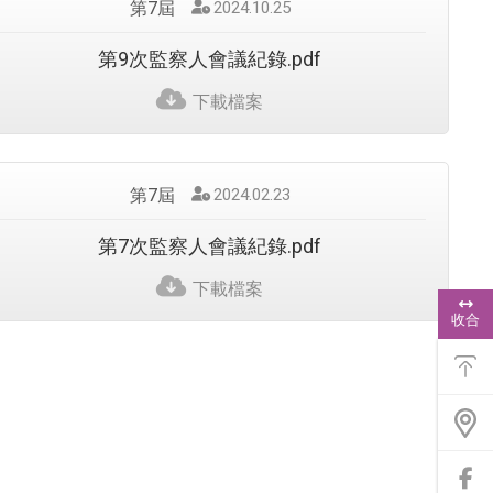
第7屆
發
2024.10.25
佈
日
第9次監察人會議紀錄.pdf
期
：
下載檔案
第7屆
發
2024.02.23
佈
日
第7次監察人會議紀錄.pdf
期
：
下載檔案
浮
動
收合
功
能
選
單
前