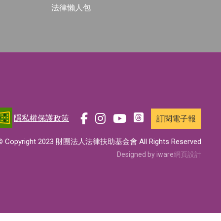
法律懶人包
隱私權保護政策
訂閱電子報
前
前
前
前
往
往
往
往
© Copyright 2023 財團法人法律扶助基金會 All Rights Reserved
t
f
i
y
Designed by iware
網頁設計
h
a
n
o
r
c
s
u
e
e
t
t
a
b
a
u
d
o
g
b