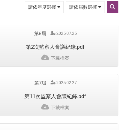
請
請
依
依
送
年
屆
出
度
數
篩
選
選
選
擇
擇
第8屆
發
2025.07.25
佈
日
第2次監察人會議紀錄.pdf
期
：
下載檔案
第7屆
發
2025.02.27
佈
日
第11次監察人會議紀錄.pdf
期
：
下載檔案