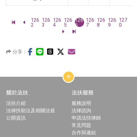
頁
126
126
126
126
126
126
126
126
127
前
前
碼
2
3
4
5
6
7
8
9
0
往
往
前
前
最
上
往
往
前
一
下
最
一
頁
一
後
頁
分享：
頁
一
頁
網
站
結
關於法扶
法扶服務
構
收
法扶介紹
服務說明
合
按
法律扶助法及相關法規
法律諮詢
鈕
公開資訊
申請法扶律師
常見問題
合作與連結