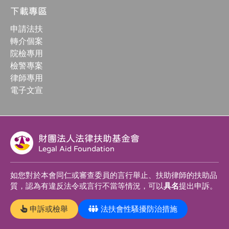
下載專區
申請法扶
轉介個案
院檢專用
檢警專案
律師專用
電子文宣
財團法人法律扶助基金會
Legal Aid Foundation
如您對於本會同仁或審查委員的言行舉止、扶助律師的扶助品
質，認為有違反法令或言行不當等情況，可以
具名
提出申訴。
申訴或檢舉
法扶會性騷擾防治措施