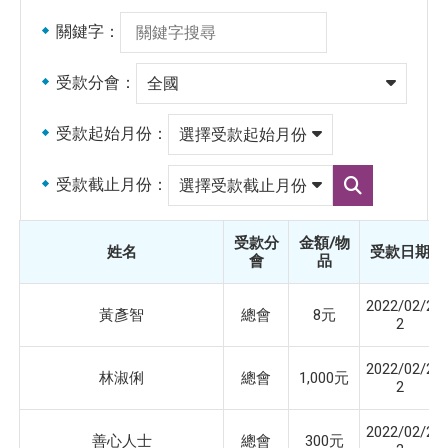
關鍵字：
受款分會：
受款起始月份：
受款截止月份：
選
擇
受
受款分
金額/物
款
姓名
受款日期
會
品
截
止
月
2022/02/2
份
黃彥智
總會
8元
2
2022/02/2
林淑俐
總會
1,000元
2
2022/02/2
善心人士
總會
300元