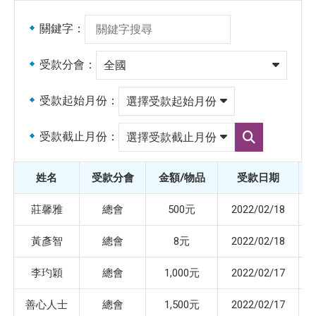
關鍵字：
受款分會：
受款起始月份：
受款截止月份：
選
擇
受
姓名
受款分會
金額/物品
受款日期
款
截
止
莊馨雅
總會
500元
2022/02/18
月
份
黃彥智
總會
8元
2022/02/18
李玓穎
總會
1,000元
2022/02/17
善心人士
總會
1,500元
2022/02/17