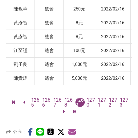
陳敏華
總會
250元
2022/02/16
黃彥智
總會
8元
2022/02/16
黃彥智
總會
8元
2022/02/16
江至謹
總會
100元
2022/02/16
劉子良
總會
1,000元
2022/02/16
陳貴煙
總會
5,000元
2022/02/16
頁
126
126
126
126
126
127
127
127
127
前
前
碼
5
6
7
8
9
0
1
2
3
往
往
前
前
最
上
往
往
前
一
下
最
一
頁
一
後
頁
分享：
頁
一