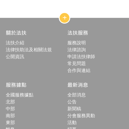
頁
網
站
結
關於法扶
法扶服務
構
收
法扶介紹
服務說明
合
按
法律扶助法及相關法規
法律諮詢
鈕
公開資訊
申請法扶律師
常見問題
合作與連結
服務據點
最新消息
全國服務據點
全部消息
北部
公告
中部
新聞稿
南部
分會服務異動
東部
活動