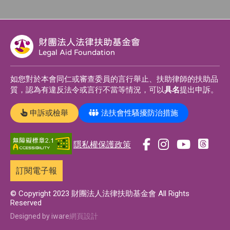
財團法人法律扶助基金會
Legal Aid Foundation
如您對於本會同仁或審查委員的言行舉止、扶助律師的扶助品
質，認為有違反法令或言行不當等情況，可以
具名
提出申訴。
申訴或檢舉
法扶會性騷擾防治措施
隱私權保護政策
前
前
前
前
往
往
往
往
訂閱電子報
t
f
i
y
h
a
n
o
© Copyright 2023 財團法人法律扶助基金會 All Rights
Reserved
r
c
s
u
e
e
t
t
Designed by iware
網頁設計