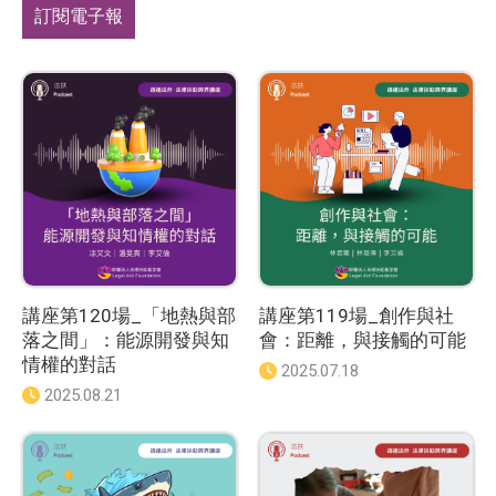
篩
選
訂閱電子報
選
擇
講座第120場_「地熱與部
講座第119場_創作與社
落之間」：能源開發與知
會：距離，與接觸的可能
情權的對話
發
2025.07.18
佈
發
2025.08.21
日
佈
期
日
：
期
：