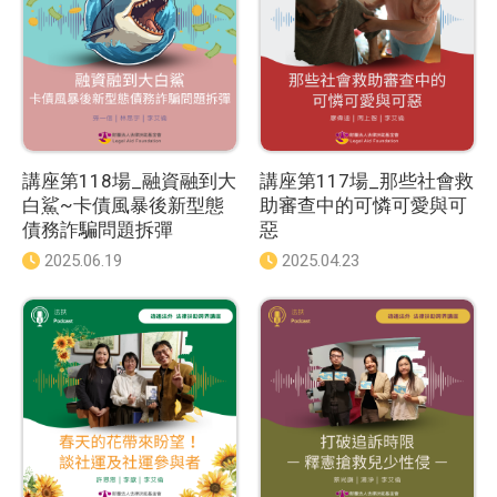
講座第118場_融資融到大
講座第117場_那些社會救
白鯊~卡債風暴後新型態
助審查中的可憐可愛與可
債務詐騙問題拆彈
惡
發
2025.06.19
發
2025.04.23
佈
佈
日
日
期
期
：
：