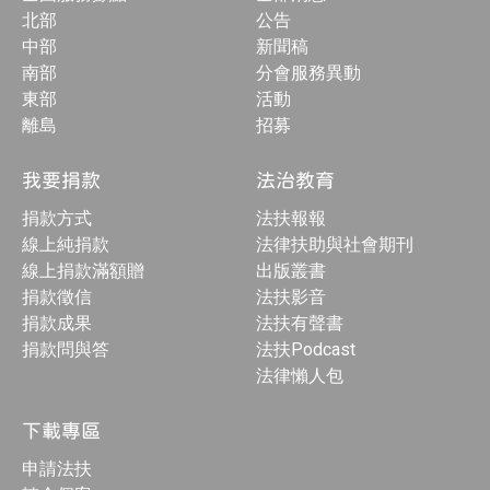
北部
公告
中部
新聞稿
南部
分會服務異動
東部
活動
離島
招募
我要捐款
法治教育
捐款方式
法扶報報
線上純捐款
法律扶助與社會期刊
線上捐款滿額贈
出版叢書
捐款徵信
法扶影音
捐款成果
法扶有聲書
捐款問與答
法扶Podcast
法律懶人包
下載專區
申請法扶