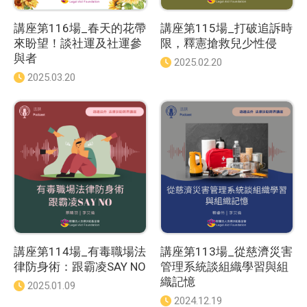
講座第116場_春天的花帶
講座第115場_打破追訴時
來盼望！談社運及社運參
限，釋憲搶救兒少性侵
與者
發
2025.02.20
佈
發
2025.03.20
日
佈
期
日
：
期
：
講座第114場_有毒職場法
講座第113場_從慈濟災害
律防身術：跟霸凌SAY NO
管理系統談組織學習與組
織記憶
發
2025.01.09
佈
發
2024.12.19