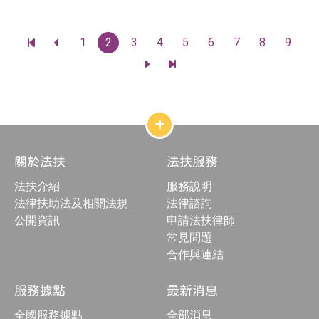
日
佈
期
日
：
期
頁
1
2
3
4
5
6
7
8
9
：
前
前
碼
往
往
前
前
最
上
往
往
前
一
下
最
一
頁
一
後
頁
頁
一
頁
網
站
結
關於法扶
法扶服務
構
收
法扶介紹
服務說明
合
按
法律扶助法及相關法規
法律諮詢
鈕
公開資訊
申請法扶律師
常見問題
合作與連結
服務據點
最新消息
全國服務據點
全部消息