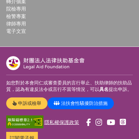
轉介個案
院檢專用
檢警專案
律師專用
電子文宣
財團法人法律扶助基金會
Legal Aid Foundation
如您對於本會同仁或審查委員的言行舉止、扶助律師的扶助品
質，認為有違反法令或言行不當等情況，可以
具名
提出申訴。
申訴或檢舉
法扶會性騷擾防治措施
隱私權保護政策
前
前
前
前
往
往
往
往
訂閱電子報