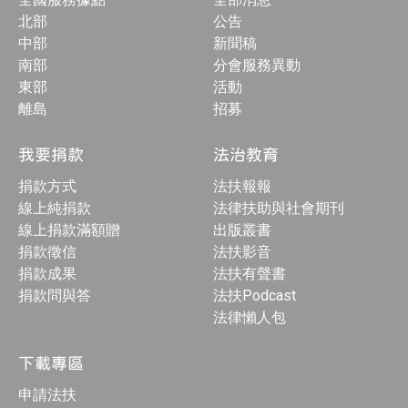
北部
公告
中部
新聞稿
南部
分會服務異動
東部
活動
離島
招募
我要捐款
法治教育
捐款方式
法扶報報
線上純捐款
法律扶助與社會期刊
線上捐款滿額贈
出版叢書
捐款徵信
法扶影音
捐款成果
法扶有聲書
捐款問與答
法扶Podcast
法律懶人包
下載專區
申請法扶