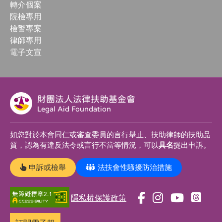
轉介個案
院檢專用
檢警專案
律師專用
電子文宣
財團法人法律扶助基金會
Legal Aid Foundation
如您對於本會同仁或審查委員的言行舉止、扶助律師的扶助品
質，認為有違反法令或言行不當等情況，可以
具名
提出申訴。
申訴或檢舉
法扶會性騷擾防治措施
隱私權保護政策
前
前
前
前
往