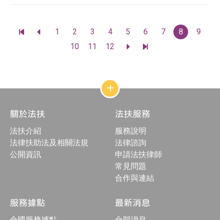
頁
1
2
3
4
5
6
7
8
9
前
前
碼
往
往
10
11
12
前
前
最
上
往
往
前
一
下
最
一
頁
一
後
頁
頁
一
頁
網
站
結
關於法扶
法扶服務
構
收
法扶介紹
服務說明
合
按
法律扶助法及相關法規
法律諮詢
鈕
公開資訊
申請法扶律師
常見問題
合作與連結
服務據點
最新消息
全國服務據點
全部消息