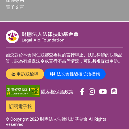
律師專用
電子文宣
財團法人法律扶助基金會
Legal Aid Foundation
如您對於本會同仁或審查委員的言行舉止、扶助律師的扶助品
質，認為有違反法令或言行不當等情況，可以
具名
提出申訴。
申訴或檢舉
法扶會性騷擾防治措施
隱私權保護政策
前
前
前
前
往
往
往
往
訂閱電子報
t
f
i
y
h
a
n
o
© Copyright 2023 財團法人法律扶助基金會 All Rights
Reserved
r
c
s
u