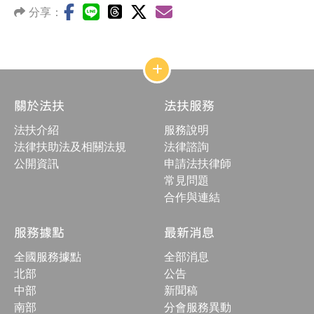
分享：
網
站
結
關於法扶
法扶服務
構
收
法扶介紹
服務說明
合
按
法律扶助法及相關法規
法律諮詢
鈕
公開資訊
申請法扶律師
常見問題
合作與連結
服務據點
最新消息
全國服務據點
全部消息
北部
公告
中部
新聞稿
南部
分會服務異動