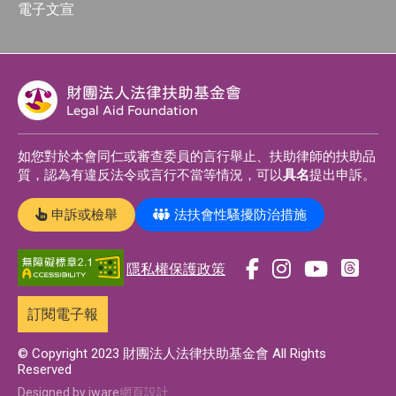
電子文宣
財團法人法律扶助基金會
Legal Aid Foundation
如您對於本會同仁或審查委員的言行舉止、扶助律師的扶助品
質，認為有違反法令或言行不當等情況，可以
具名
提出申訴。
申訴或檢舉
法扶會性騷擾防治措施
隱私權保護政策
前
前
前
前
往
往
往
往
訂閱電子報
t
f
i
y
h
a
n
o
© Copyright 2023 財團法人法律扶助基金會 All Rights
Reserved
r
c
s
u
Designed by iware
網頁設計