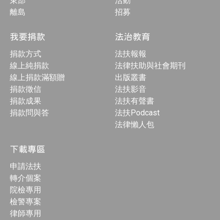
東部
活動
離島
招募
我要捐款
法治教育
捐款方式
法扶報報
線上純捐款
法律扶助與社會期刊
線上捐款滿額贈
出版叢書
捐款徵信
法扶影音
捐款成果
法扶有聲書
捐款問與答
法扶Podcast
法律懶人包
下載專區
申請法扶
轉介個案
院檢專用
檢警專案
律師專用