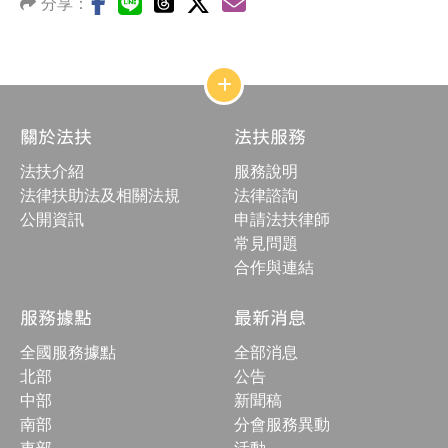
分享：
網
站
結
關於法扶
法扶服務
構
收
法扶介紹
服務說明
合
按
法律扶助法及相關法規
法律諮詢
鈕
公開資訊
申請法扶律師
常見問題
合作與連結
服務據點
最新消息
全國服務據點
全部消息
北部
公告
中部
新聞稿
南部
分會服務異動