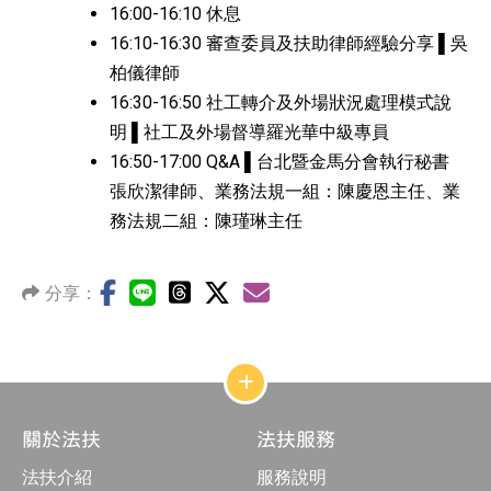
16:00-16:10 休息
16:10-16:30 審查委員及扶助律師經驗分享 ▌吳
柏儀律師
16:30-16:50 社工轉介及外場狀況處理模式說
明 ▌社工及外場督導羅光華中級專員
16:50-17:00 Q&A ▌台北暨金馬分會執行秘書
張欣潔律師、業務法規一組：陳慶恩主任、業
務法規二組：陳瑾琳主任
分享：
網
站
結
關於法扶
法扶服務
構
收
法扶介紹
服務說明
合