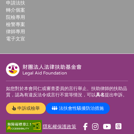
申請法扶
轉介個案
院檢專用
檢警專案
律師專用
電子文宣
財團法人法律扶助基金會
Legal Aid Foundation
如您對於本會同仁或審查委員的言行舉止、扶助律師的扶助品
質，認為有違反法令或言行不當等情況，可以
具名
提出申訴。
申訴或檢舉
法扶會性騷擾防治措施
隱私權保護政策
前