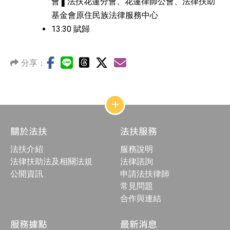
會 ▌法扶花蓮分會、花蓮律師公會、法律扶助
基金會原住民族法律服務中心
13:30 賦歸
分享：
網
站
結
關於法扶
法扶服務
構
收
法扶介紹
服務說明
合
按
法律扶助法及相關法規
法律諮詢
鈕
公開資訊
申請法扶律師
常見問題
合作與連結
服務據點
最新消息