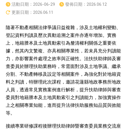
活動日期：
2026-06-29
發佈日期：
2026.06.12
更新日期：
2026.06.11
隨著不動產相關法律爭議日益複雜，涉及土地權利變動、
登記資料判讀及歷次異動追溯之案件亦逐年增加。實務
上，地籍謄本及土地異動索引為釐清權利關係之重要依
據，然其內文繁複、亦具相關專業性，若未具充分判讀能
力，亦影響案件處理之效率與正確性。法扶扶助律師及審
查委員於辦理扶助業務時，常需面對涉及土地爭議、繼承
分割、不動產轉移及設定等相關案件，為強化對於地籍資
料之判讀，特辦理此次課程，邀請花蓮縣地政事務所地政
人員，透過常見實務案例進行解析，提升扶助律師與審查
委員對地籍謄本及土地異動索引之判讀能力，加強實操作
上之相關專業知能，進而提升法律扶助服務知品質與效能
等。
接續專業研修課程後辦理扶助律師暨審查委員業務交流座