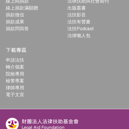
線上純捐款
法律扶助與社會期刊
線上捐款滿額贈
出版叢書
捐款徵信
法扶影音
捐款成果
法扶有聲書
捐款問與答
法扶Podcast
法律懶人包
下載專區
申請法扶
轉介個案
院檢專用
檢警專案
律師專用
電子文宣
財團法人法律扶助基金會
Legal Aid Foundation