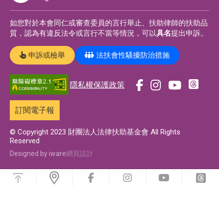
如您對於本會同仁或審查委員的言行舉止、扶助律師的扶助品
質，認為有違反法令或言行不當等情況，可以
具名
提出申訴。
申訴或檢舉
法扶會性騷擾防治措施
隱私權保護政策
前
前
前
前
往
往
往
往
訂閱電子報
t
f
i
y
h
a
n
o
© Copyright 2023 財團法人法律扶助基金會 All Rights
Reserved
r
c
s
u
e
e
t
t
Designed by iware
網頁設計
a
b
a
u
浮
d
o
g
b
動
前
前
前
前
功
s
o
r
e
往
往
往
往
能
f
i
y
t
專
k
a
專
選
a
n
o
h
單
頁
專
m
頁
c
s
u
r