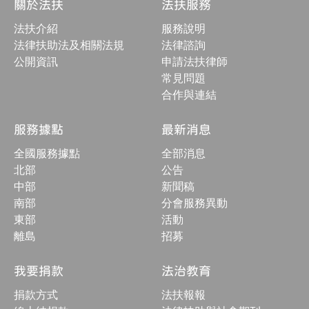
關於法扶
法扶服務
構
收
法扶介紹
服務說明
合
按
法律扶助法及相關法規
法律諮詢
鈕
公開資訊
申請法扶律師
常見問題
合作與連結
服務據點
最新消息
全國服務據點
全部消息
北部
公告
中部
新聞稿
南部
分會服務異動
東部
活動
離島
招募
我要捐款
法治教育
捐款方式
法扶報報