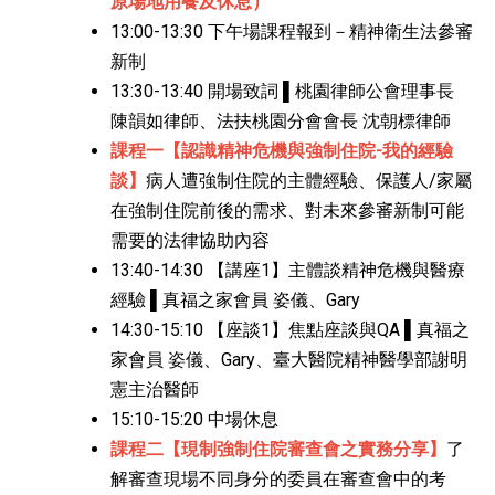
原場地用餐及休息）
13:00-13:30 下午場課程報到－精神衛生法參審
新制
13:30-13:40 開場致詞 ▌桃園律師公會理事長
陳韻如律師、法扶桃園分會會長 沈朝標律師
課程一【認識精神危機與強制住院-我的經驗
談】
病人遭強制住院的主體經驗、保護人/家屬
在強制住院前後的需求、對未來參審新制可能
需要的法律協助內容
13:40-14:30 【講座1】主體談精神危機與醫療
經驗 ▌真福之家會員 姿儀、Gary
14:30-15:10 【座談1】焦點座談與QA ▌真福之
家會員 姿儀、Gary、臺大醫院精神醫學部謝明
憲主治醫師
15:10-15:20 中場休息
課程二【現制強制住院審查會之實務分享】
了
解審查現場不同身分的委員在審查會中的考