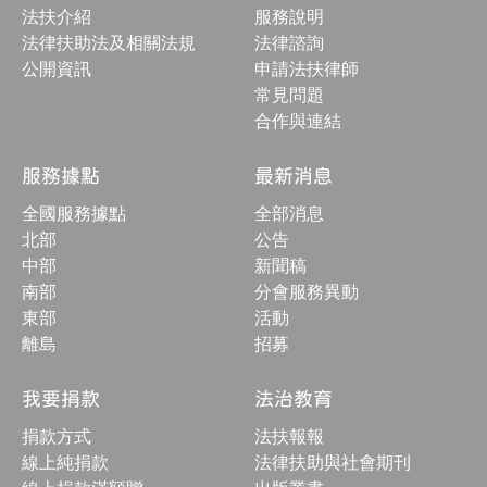
收
法扶介紹
服務說明
合
按
法律扶助法及相關法規
法律諮詢
鈕
公開資訊
申請法扶律師
常見問題
合作與連結
服務據點
最新消息
全國服務據點
全部消息
北部
公告
中部
新聞稿
南部
分會服務異動
東部
活動
離島
招募
我要捐款
法治教育
捐款方式
法扶報報
線上純捐款
法律扶助與社會期刊