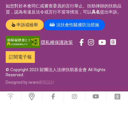
如您對於本會同仁或審查委員的言行舉止、扶助律師的扶助品
質，認為有違反法令或言行不當等情況，可以
具名
提出申訴。
申訴或檢舉
法扶會性騷擾防治措施
隱私權保護政策
前
前
前
前
往
往
往
往
訂閱電子報
t
f
i
y
h
a
n
o
© Copyright 2023 財團法人法律扶助基金會 All Rights
Reserved
r
c
s
u
e
e
t
t
Designed by iware
網頁設計
a
b
a
u
浮
d
o
g
b
動
前
前
前
前
功
s
o
r
e
往
往
往
往
能
f
i
y
t
專
k
a
專
選
a
n
o
h
單
頁
專
m
頁
c
s
u
r
e
t
t
e
頁
專
b
a
u
a