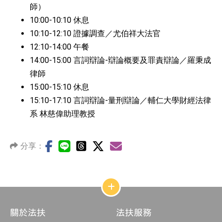
師）
10:00-10:10 休息
10:10-12:10 證據調查／尤伯祥大法官
12:10-14:00 午餐
14:00-15:00 言詞辯論-辯論概要及罪責辯論／羅秉成
律師
15:00-15:10 休息
15:10-17:10 言詞辯論-量刑辯論／輔仁大學財經法律
系 林慈偉助理教授
分享：
網
站
結
關於法扶
法扶服務
構