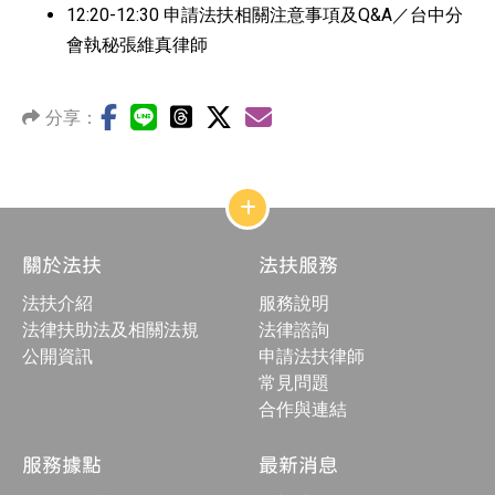
12:20-12:30 申請法扶相關注意事項及Q&A／台中分
會執秘張維真律師
分享：
網
站
結
關於法扶
法扶服務
構
收
法扶介紹
服務說明
合
按
法律扶助法及相關法規
法律諮詢
鈕
公開資訊
申請法扶律師
常見問題
合作與連結
服務據點
最新消息