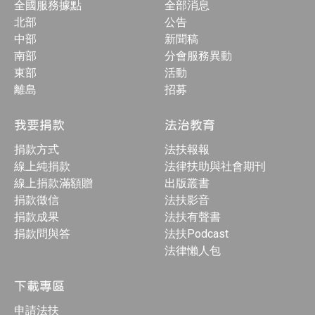
全國服務據點
全部消息
北部
公告
中部
新聞稿
南部
分會服務異動
東部
活動
離島
招募
我要捐款
法治教育
捐款方式
法扶報報
線上純捐款
法律扶助與社會期刊
線上捐款滿額贈
出版叢書
捐款徵信
法扶影音
捐款成果
法扶有聲書
捐款問與答
法扶Podcast
法律懶人包
下載專區
申請法扶