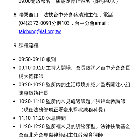
09:00開放報名，額滿即停止報名（限額40人）
聯繫窗口：法扶台中分會蔡清雅主任，電話
(04)2372-0091分機103，台中分會email：
taichung@laf.org.tw
課程流程：
08:50-09:10 報到
09:10-09:20 主持人開場、會長致詞／台中分會會長
楊大德律師
09:20-10:20 監所內的生活環境介紹／監所關注小組
陳惠敏執行長
10:20-11:10 監所內常見處遇議題／張錦倉教誨師
（現任法務部矯正署臺東監獄總務科長）
11:10-11:20 休息時間
11:20-12:20 監所裡常見的訴訟類型／法律扶助基金
會台北分會專職律師組主任薛煒育律師