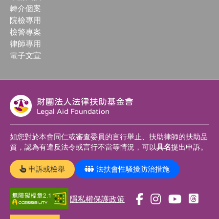
轉介個案
院檢專用
檢警專案
律師專用
電子文宣
財團法人法律扶助基金會
Legal Aid Foundation
如您對於本會同仁或審查委員的言行舉止、扶助律師的扶助品
質，認為有違反法令或言行不當等情況，可以
具名
提出申訴。
申訴或檢舉
法扶會性騷擾防治措施
隱私權保護政策
前
前
前
前