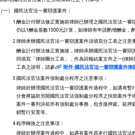
（一）
國民法官法一審辯護案件：
1.
酬金計付辦法修正實施前律師已辦理之國民法官法一審
仍以1酬金基數1500元計算，如律師有申請酌增酬金，酌
2.
律師承辦國民法官法一審辯護案件須填寫分工表之注意
酬金計付辦法修正實施後，律師承辦國民法官法一審辯
同填寫「律師團分工表」，作為回報結案文件之一(律師
工表之說明，請參
附件-國民法官法一審辯護案件律師
3.
國民法官法案件強制處分程序之注意事項：
律師於辦理國民法官法一審辯護案件過程中，如遇有暫
分會將協助另開國民法官法強制處分程序之扶助案件予
案件一審判決前所有強制處分事務，包含接押庭、延押
銷暫行安置等。
4.
程序轉換之注意事項：
律師於辦理案件過程中，如遇有案件原本行國民法官法