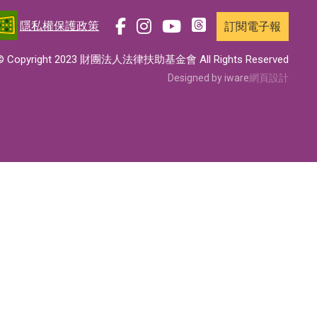
隱私權保護政策
訂閱電子報
前
前
前
前
往
往
往
往
© Copyright 2023 財團法人法律扶助基金會 All Rights Reserved
t
f
i
y
Designed by iware
網頁設計
h
a
n
o
r
c
s
u
e
e
t
t
a
b
a
u
d
o
g
b
s
o
r
e
專
k
a
專
頁
專
m
頁
頁
專
頁