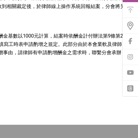
功
能
收到相關裁定後，於律師線上操作系統回報結案，分會將另
選
單
金基數以1000元計算，結案時依酬金計付辦法第9條第2
前
時填寫工時表申請酌增之規定。此部分由於本會業軟及律師
往
增事由，請律師有申請酌增酬金之需求時，聯繫分會承辦
f
a
前
c
往
e
i
b
n
o
s
o
t
y
k
a
o
專
g
u
頁
r
t
t
a
u
h
m
b
r
專
e
e
頁
a
d
s