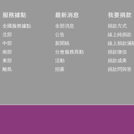
構
收
合
服務據點
最新消息
我要捐款
按
鈕
全國服務據點
全部消息
捐款方式
北部
公告
線上純捐款
中部
新聞稿
線上捐款滿
南部
分會服務異動
捐款徵信
東部
活動
捐款成果
離島
招募
捐款問與答