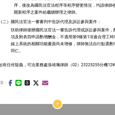
序，後改為國民法官法程序等程序變更情況，均請律師
開新程序之案件給繼續辦理之律師。
（二）
國民法官法一審審判中告訴代理及訴訟參與案件：
扶助律師接辦國民法官法一審告訴代理或訴訟參與案件，酬
項及附表四申請酌增酬金，不適用第9條第1項逾合理工
線上系統的相關功能畫面尚未增修，律師無法自行點選酌
同仁。
如有任何疑義，可洽業務處張靖珮律師（02）23225255分機128
享：
網
站
結