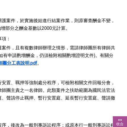
辯護案件，於實施後始進行結案作業，則原審查酬金不變，
增部分之酬金基數以2000元計算。
事項：
護案件，且有複數律師辦理之情形，需請律師團所有律師共
如有申請酌增酬金，仍須檢附相關酌增證明文件)。有關分
團分工表說明.pdf
。
行安置、羈押等強制處分程序，可檢附相關文件回報分會，
律師團主責之一名律師。此類案件之扶助範圍為國民法官法
庭、聲請停止羈押、暫行安置庭、延長暫行安置庭、聲請撤
浮
動
收合
程序，後改為一般刑事訴訟程序；或原本行一般刑事訴訟程