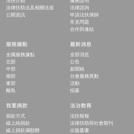
法扶介紹
服務說明
合
按
法律扶助法及相關法規
法律諮詢
鈕
公開資訊
申請法扶律師
常見問題
合作與連結
服務據點
最新消息
全國服務據點
全部消息
北部
公告
中部
新聞稿
南部
分會服務異動
東部
活動
離島
招募
我要捐款
法治教育
捐款方式
法扶報報
線上純捐款
法律扶助與社會期刊
線上捐款滿額贈
出版叢書