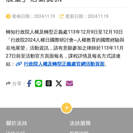
發佈日期：
2024.11.19
更新日期：
2024.11.19
轉知行政院人權及轉型正義處113年12月9日至12月10日
「行政院2024人權日國際研討會─人權教育的國際經驗與
在地展望」活動資訊，請有意願參加之律師於113年11月
27日前至活動官方頁面報名，課程詳情及報名方式請連
結：
行政院人權及轉型正義處官網活動頁面
。
分享：
網
站
結
關於法扶
法扶服務
構
收