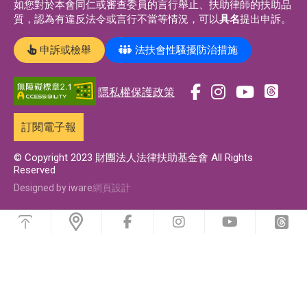
如您對於本會同仁或審查委員的言行舉止、扶助律師的扶助品
質，認為有違反法令或言行不當等情況，可以
具名
提出申訴。
申訴或檢舉
法扶會性騷擾防治措施
隱私權保護政策
前
前
前
前
往
往
往
往
訂閱電子報
t
f
i
y
h
a
n
o
© Copyright 2023 財團法人法律扶助基金會 All Rights
Reserved
r
c
s
u
e
e
t
t
Designed by iware
網頁設計
a
b
a
u
浮
d
o
g
b
動
前
前
前
前
功
s
o
r
e
往
往
往
往
能
f
i
y
t
專
k
a
專
選
a
n
o
h
單
頁
專
m
頁
c
s
u
r
e
t
t
e
頁
專
b
a
u
a
頁
o
g
b
d