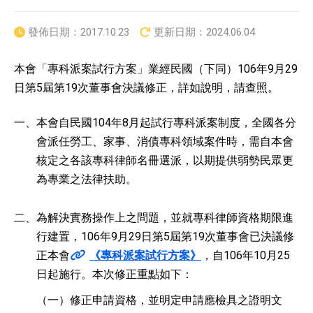
發佈日期：
2017.10.23
更新日期：
2024.06.04
本會「專科派案試行方案」業經民國（下同）106年9月29
日第5屆第19次董事會決議修正，詳如說明，請查照。
一、
本會自民國104年8月起試行專科派案制度，全國各分
會派任勞工、家事、消債專科領域案件時，需自本會
核定之各該專科律師名冊選派，以期提供弱勢民眾更
為專業之法律扶助。
二、
為解決實務操作上之問題，並就專科律師資格期限進
行建置，106年9月29日第5屆第19次董事會已決議修
正本會
《專科派案試行方案》
，自106年10月25
日起施行。本次修正重點如下：
（一）
修正申請資格，並明定申請應檢具之證明文