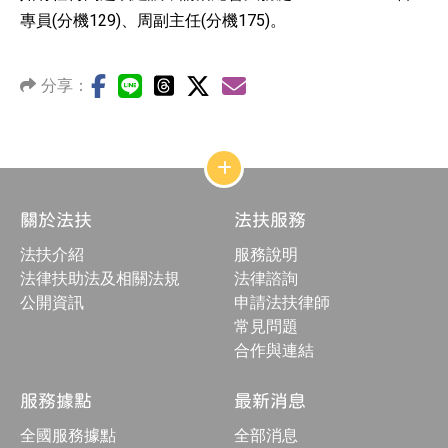
專員(分機129)、周副主任(分機175)。
分享：
網
站
結
關於法扶
法扶服務
構
收
法扶介紹
服務說明
合
按
法律扶助法及相關法規
法律諮詢
鈕
公開資訊
申請法扶律師
常見問題
合作與連結
服務據點
最新消息
全國服務據點
全部消息