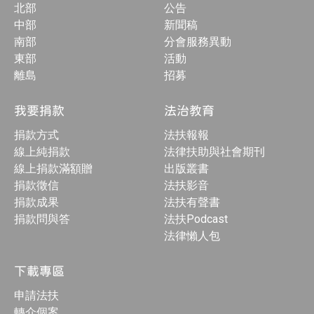
北部
公告
中部
新聞稿
南部
分會服務異動
東部
活動
離島
招募
我要捐款
法治教育
捐款方式
法扶報報
線上純捐款
法律扶助與社會期刊
線上捐款滿額贈
出版叢書
捐款徵信
法扶影音
捐款成果
法扶有聲書
捐款問與答
法扶Podcast
法律懶人包
下載專區
申請法扶
轉介個案