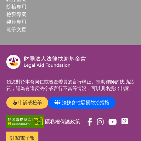
院檢專用
檢警專案
律師專用
電子文宣
財團法人法律扶助基金會
Legal Aid Foundation
如您對於本會同仁或審查委員的言行舉止、扶助律師的扶助品
質，認為有違反法令或言行不當等情況，可以
具名
提出申訴。
申訴或檢舉
法扶會性騷擾防治措施
隱私權保護政策
前
前
前
前
往
往
往
往
訂閱電子報