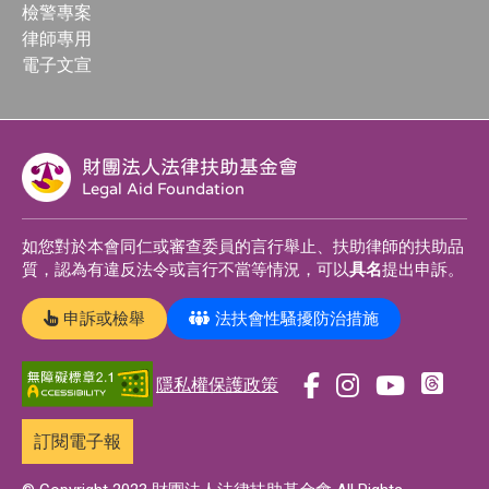
檢警專案
律師專用
電子文宣
財團法人法律扶助基金會
Legal Aid Foundation
如您對於本會同仁或審查委員的言行舉止、扶助律師的扶助品
質，認為有違反法令或言行不當等情況，可以
具名
提出申訴。
申訴或檢舉
法扶會性騷擾防治措施
隱私權保護政策
前
前
前
前
往
往
往
往
訂閱電子報
t
f
i
y