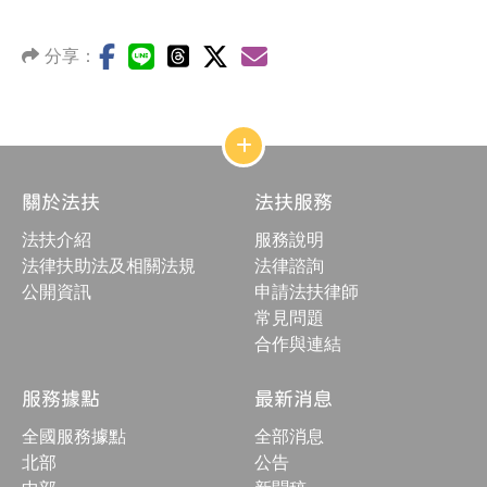
分享：
網
站
結
關於法扶
法扶服務
構
收
法扶介紹
服務說明
合
按
法律扶助法及相關法規
法律諮詢
鈕
公開資訊
申請法扶律師
常見問題
合作與連結
服務據點
最新消息
全國服務據點
全部消息
北部
公告