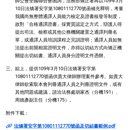
師公會全國聯合會函詢，法務部矯正署再以109年3月
10日法矯署安字第10801112770號函補充釋明，考量
我國尚無整體通譯人員能力檢定及證書核發等制度，
故對「合格通譯證書」採實質認定之方式，辯護人得
提出司法、檢察或其他公務機關建置之通譯列冊名
單，或通譯人員培訓課程之完訓證明；通譯人員如無
法提出前開相當證明文件，亦得以切結方式向矯正機
關提出切結書、通譯人員身分證明文件憑辦。
三、綜上，提供109年3月10日法矯署安字第
10801112770號函供貴大律師辦理案件參考。如貴大
律師欲索取本會列冊通譯人員之列冊證明文件，或有
其他問題或建議，請洽法務處胡家杰（分機191）、
周德彥副主任（分機175）。
附件下載：
法矯署安字第10801112770號函及切結書範例.pdf