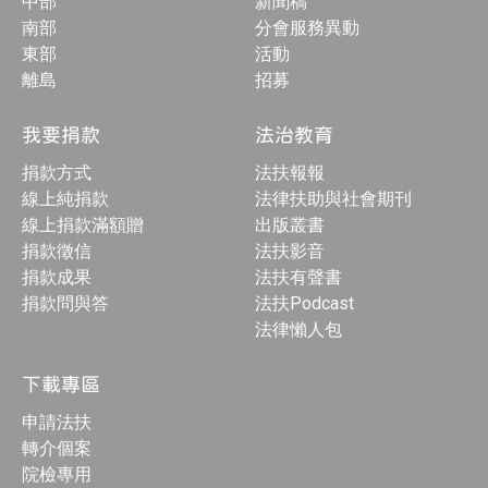
中部
新聞稿
南部
分會服務異動
東部
活動
離島
招募
我要捐款
法治教育
捐款方式
法扶報報
線上純捐款
法律扶助與社會期刊
線上捐款滿額贈
出版叢書
捐款徵信
法扶影音
捐款成果
法扶有聲書
捐款問與答
法扶Podcast
法律懶人包
下載專區
申請法扶
轉介個案
院檢專用