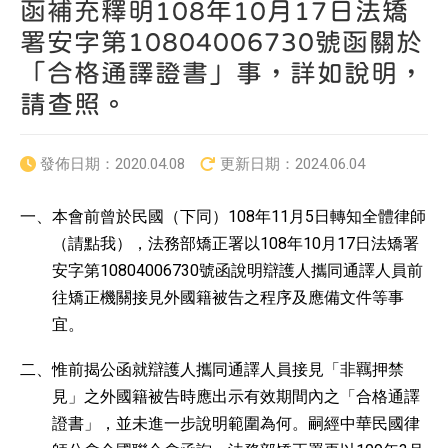
函補充釋明108年10月17日法矯
署安字第10804006730號函關於
「合格通譯證書」事，詳如說明，
請查照。
發佈日期：
2020.04.08
更新日期：
2024.06.04
一、本會前曾於民國（下同）108年11月5日轉知全體律師
（請點我），法務部矯正署以108年10月17日法矯署
安字第10804006730號函說明辯護人攜同通譯人員前
往矯正機關接見外國籍被告之程序及應備文件等事
宜。
二、惟前揭公函就辯護人攜同通譯人員接見「非羈押禁
見」之外國籍被告時應出示有效期間內之「合格通譯
證書」，並未進一步說明範圍為何。嗣經中華民國律