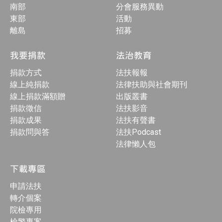
南部
分會服務異動
東部
活動
離島
招募
我要捐款
法治教育
捐款方式
法扶報報
線上純捐款
法律扶助與社會期刊
線上捐款滿額贈
出版叢書
捐款徵信
法扶影音
捐款成果
法扶有聲書
捐款問與答
法扶Podcast
法律懶人包
下載專區
申請法扶
轉介個案
院檢專用
檢警專案