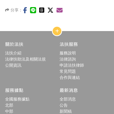
分享：
網
站
結
關於法扶
法扶服務
構
收
法扶介紹
服務說明
合
按
法律扶助法及相關法規
法律諮詢
鈕
公開資訊
申請法扶律師
常見問題
合作與連結
服務據點
最新消息
全國服務據點
全部消息
北部
公告
中部
新聞稿