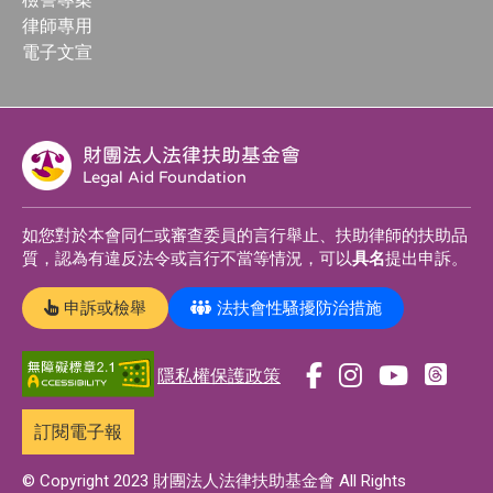
律師專用
電子文宣
財團法人法律扶助基金會
Legal Aid Foundation
如您對於本會同仁或審查委員的言行舉止、扶助律師的扶助品
質，認為有違反法令或言行不當等情況，可以
具名
提出申訴。
申訴或檢舉
法扶會性騷擾防治措施
隱私權保護政策
前
前
前
前
往
往
往
往
訂閱電子報
t
f
i
y
h
a
n
o
© Copyright 2023 財團法人法律扶助基金會 All Rights