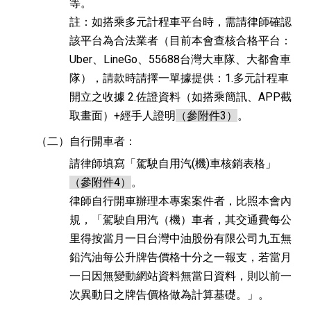
等。
註：如搭乘多元計程車平台時，需請律師確認
該平台為合法業者（目前本會查核合格平台：
Uber、LineGo、55688台灣大車隊、大都會車
隊），請款時請擇一單據提供：1.多元計程車
開立之收據 2.佐證資料（如搭乘簡訊、APP截
取畫面）+經手人證明
（參附件3）
。
（二）
自行開車者：
請律師填寫「駕駛自用汽(機)車核銷表格」
（參附件4）
。
律師自行開車辦理本專案案件者，比照本會內
規，「駕駛自用汽（機）車者，其交通費每公
里得按當月一日台灣中油股份有限公司九五無
鉛汽油每公升牌告價格十分之一報支，若當月
一日因無變動網站資料無當日資料，則以前一
次異動日之牌告價格做為計算基礎。」。