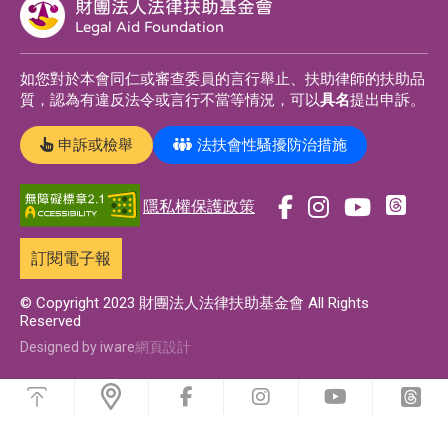
財團法人法律扶助基金會
Legal Aid Foundation
如您對於本會同仁或審查委員的言行舉止、扶助律師的扶助品
質，認為有違反法令或言行不當等情況，可以
具名
提出申訴。
申訴或檢舉
法扶會性騷擾防治措施
隱私權保護政策
前
前
前
前
往
往
往
往
訂閱電子報
t
f
i
y
h
a
n
o
© Copyright 2023 財團法人法律扶助基金會 All Rights
Reserved
r
c
s
u
e
e
t
t
Designed by iware
網頁設計
a
b
a
u
浮
d
o
g
b
動
前
前
前
前
功
s
o
r
e
往
往
往
往
能
f
i
y
t
專
k
a
專