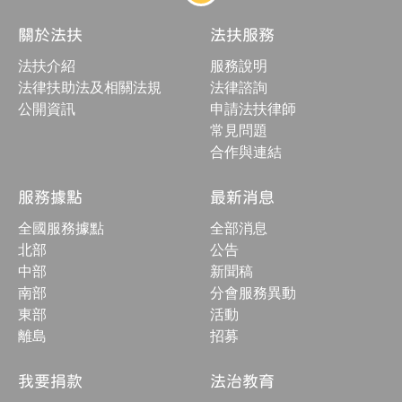
站
結
關於法扶
法扶服務
構
收
法扶介紹
服務說明
合
按
法律扶助法及相關法規
法律諮詢
鈕
公開資訊
申請法扶律師
常見問題
合作與連結
服務據點
最新消息
全國服務據點
全部消息
北部
公告
中部
新聞稿
南部
分會服務異動
東部
活動
離島
招募
我要捐款
法治教育