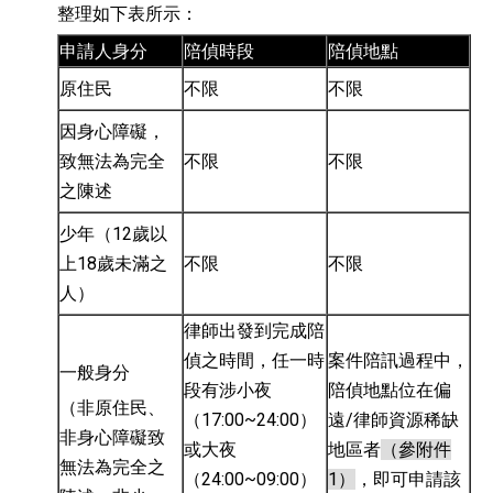
整理如下表所示：
申請人身分
陪偵時段
陪偵地點
原住民
不限
不限
因身心障礙，
致無法為完全
不限
不限
之陳述
少年（12歲以
上18歲未滿之
不限
不限
人）
律師出發到完成陪
偵之時間，任一時
案件陪訊過程中，
一般身分
段有涉小夜
陪偵地點位在偏
（非原住民、
（17:00~24:00）
遠/律師資源稀缺
非身心障礙致
或大夜
地區者
（參附件
無法為完全之
（24:00~09:00）
1）
，即可申請該