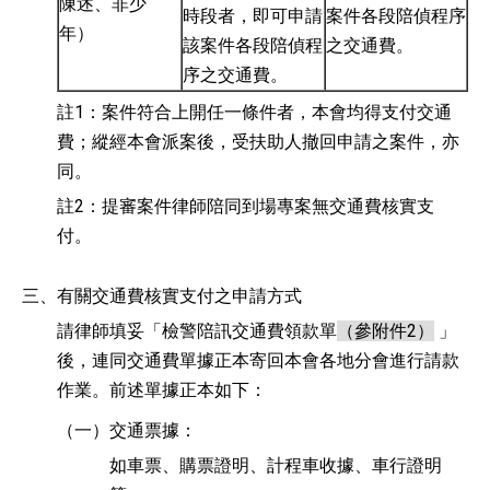
陳述、非少
時段者，即可申請
案件各段陪偵程序
年）
該案件各段陪偵程
之交通費。
序之交通費。
註1：案件符合上開任一條件者，本會均得支付交通
費；縱經本會派案後，受扶助人撤回申請之案件，亦
同。
註2：提審案件律師陪同到場專案無交通費核實支
付。
三、
有關交通費核實支付之申請方式
請律師填妥「檢警陪訊交通費領款單
（參附件2）
」
後，連同交通費單據正本寄回本會各地分會進行請款
作業。前述單據正本如下：
（一）
交通票據：
如車票、購票證明、計程車收據、車行證明