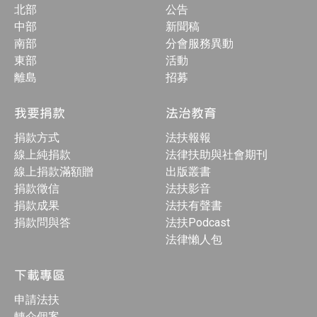
北部
公告
中部
新聞稿
南部
分會服務異動
東部
活動
離島
招募
我要捐款
法治教育
捐款方式
法扶報報
線上純捐款
法律扶助與社會期刊
線上捐款滿額贈
出版叢書
捐款徵信
法扶影音
捐款成果
法扶有聲書
捐款問與答
法扶Podcast
法律懶人包
下載專區
申請法扶
轉介個案