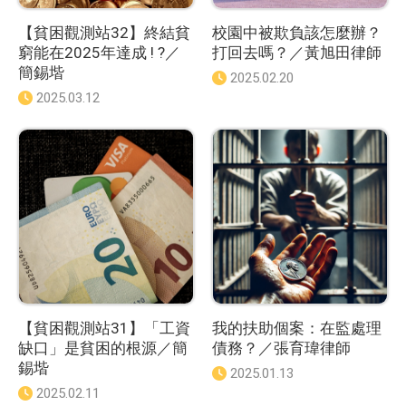
【貧困觀測站32】終結貧
校園中被欺負該怎麼辦？
窮能在2025年達成 ! ?／
打回去嗎？／黃旭田律師
簡錫堦
發
2025.02.20
佈
發
2025.03.12
日
佈
期
日
：
期
：
【貧困觀測站31】「工資
我的扶助個案：在監處理
缺口」是貧困的根源／簡
債務？／張育瑋律師
錫堦
發
2025.01.13
佈
發
2025.02.11