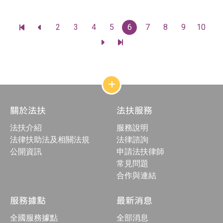
日
佈
期
日
：
期
頁
2
3
4
5
6
7
8
9
10
：
前
前
碼
往
往
前
前
最
上
往
往
前
一
下
最
一
頁
一
後
頁
頁
一
頁
網
站
結
關於法扶
法扶服務
構
收
法扶介紹
服務說明
合
按
法律扶助法及相關法規
法律諮詢
鈕
公開資訊
申請法扶律師
常見問題
合作與連結
服務據點
最新消息
全國服務據點
全部消息