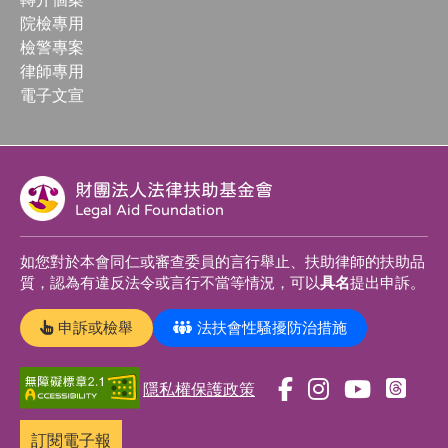
院檢專用
檢警專案
律師專用
電子文宣
財團法人法律扶助基金會
Legal Aid Foundation
如您對於本會同仁或審查委員的言行舉止、扶助律師的扶助品
質，認為有違反法令或言行不當等情況，可以
具名
提出申訴。
申訴或檢舉
法扶會性騷擾防治措施
隱私權保護政策
前
前
前
前
往
往
往
往
訂閱電子報