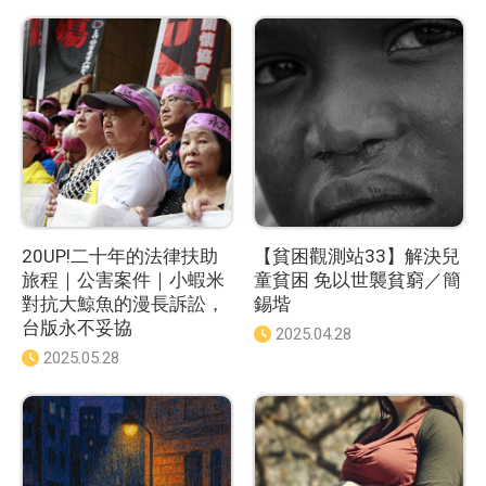
20UP!二十年的法律扶助
【貧困觀測站33】解決兒
旅程｜公害案件｜小蝦米
童貧困 免以世襲貧窮／簡
對抗大鯨魚的漫長訴訟，
錫堦
台版永不妥協
發
2025.04.28
佈
發
2025.05.28
日
佈
期
日
：
期
：