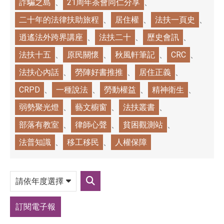
詐騙之島
21周年茶會同仁分享
二十年的法律扶助旅程
居住權
法扶一頁史
逍遙法外跨界講座
法扶二十
歷史會訊
法扶十五
原民關懷
秋風軒筆記
CRC
法扶心內話
勞陣好書推推
居住正義
CRPD
一種說法
勞動權益
精神衛生
弱勢聚光燈
藝文櫥窗
法扶叢書
部落有教室
律師心聲
貧困觀測站
法普知識
移工移民
人權保障
請
依
送
年
出
度
篩
選
訂閱電子報
選
擇