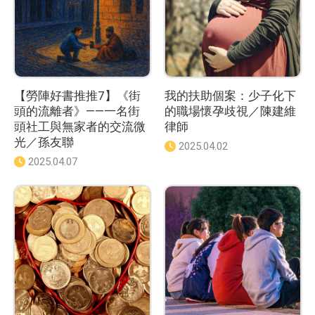
【勞陣好書推推7】《街
我的扶助個案：少子化下
頭的流離者》——一名街
的職場懷孕歧視／陳建維
頭社工與無家者的交流微
律師
光／孫友聯
發
2025.04.02
佈
發
2025.04.07
日
佈
期
日
：
期
：