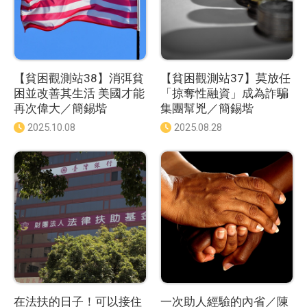
【貧困觀測站38】消弭貧
【貧困觀測站37】莫放任
困並改善其生活 美國才能
「掠奪性融資」成為詐騙
再次偉大／簡錫堦
集團幫兇／簡錫堦
發
2025.10.08
發
2025.08.28
佈
佈
日
日
期
期
：
：
在法扶的日子！可以接住
一次助人經驗的內省／陳