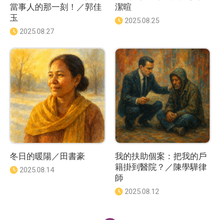
當事人的那一刻！／郭佳
潔暄
玉
發
2025.08.25
佈
發
2025.08.27
日
佈
期
日
：
期
：
冬日的暖陽／田書豪
我的扶助個案：把我的戶
籍掛到醫院？／陳學驊律
發
2025.08.14
師
佈
日
發
2025.08.12
期
佈
：
日
期