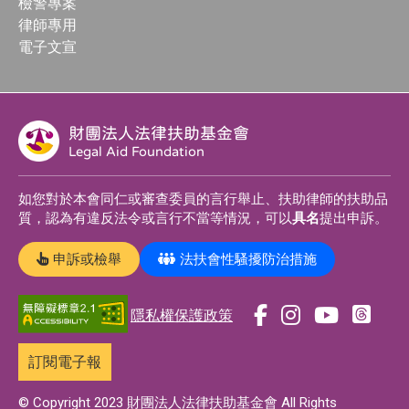
檢警專案
律師專用
電子文宣
財團法人法律扶助基金會
Legal Aid Foundation
如您對於本會同仁或審查委員的言行舉止、扶助律師的扶助品
質，認為有違反法令或言行不當等情況，可以
具名
提出申訴。
申訴或檢舉
法扶會性騷擾防治措施
隱私權保護政策
前
前
前
前
往
往
往
往
訂閱電子報
t
f
i
y
h
a
n
o
© Copyright 2023 財團法人法律扶助基金會 All Rights