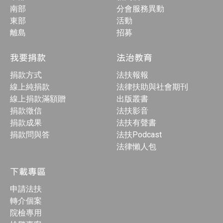
南部
分會服務異動
東部
活動
離島
招募
我要捐款
法治教育
捐款方式
法扶報報
線上純捐款
法律扶助與社會期刊
線上捐款滿額贈
出版叢書
捐款徵信
法扶影音
捐款成果
法扶有聲書
捐款問與答
法扶Podcast
法律懶人包
下載專區
申請法扶
轉介個案
院檢專用