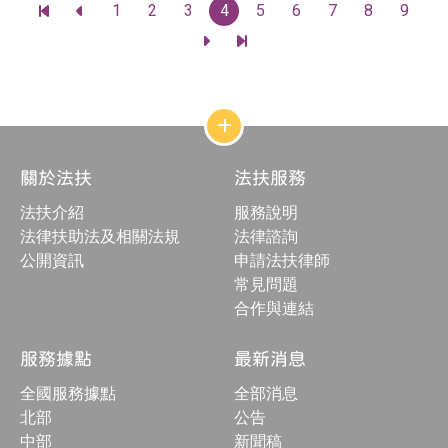
頁
1
2
3
4
5
6
7
8
9
：
前
前
碼
往
往
前
前
最
上
往
往
前
一
下
最
一
頁
一
後
頁
頁
一
頁
網
站
結
關於法扶
法扶服務
構
收
法扶介紹
服務說明
合
按
法律扶助法及相關法規
法律諮詢
鈕
公開資訊
申請法扶律師
常見問題
合作與連結
服務據點
最新消息
全國服務據點
全部消息
北部
公告
中部
新聞稿