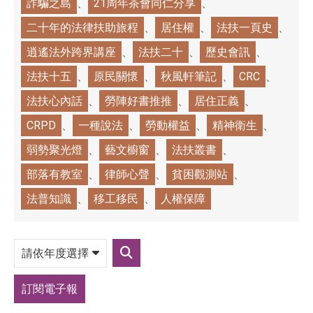
詐騙之島
21周年茶會同仁分享
二十年的法律扶助旅程
居住權
法扶一頁史
逍遙法外跨界講座
法扶二十
歷史會訊
法扶十五
原民關懷
秋風軒筆記
CRC
法扶心內話
勞陣好書推推
居住正義
CRPD
一種說法
勞動權益
精神衛生
弱勢聚光燈
藝文櫥窗
法扶叢書
部落有教室
律師心聲
貧困觀測站
法普知識
移工移民
人權保障
請
依
送
年
出
度
篩
選
訂閱電子報
選
擇