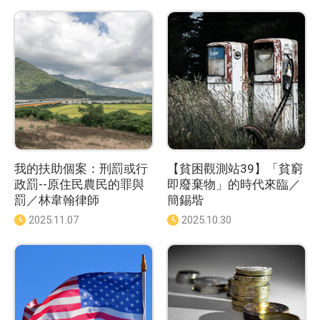
我的扶助個案：刑罰或行
【貧困觀測站39】「貧窮
政罰--原住民農民的罪與
即廢棄物」的時代來臨／
罰／林韋翰律師
簡錫堦
發
2025.11.07
發
2025.10.30
佈
佈
日
日
期
期
：
：