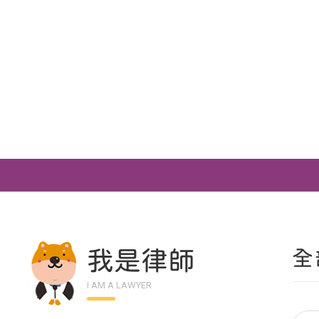
我是律師
全
I AM A LAWYER
單