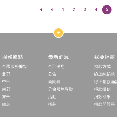
1
2
3
4
5
前
前
往
往
最
上
前
一
一
頁
頁
網
站
結
構
收
合
服務據點
最新消息
我要捐款
按
鈕
全國服務據點
全部消息
捐款方式
北部
公告
線上純捐款
中部
新聞稿
線上捐款滿
南部
分會服務異動
捐款徵信
東部
活動
捐款成果
離島
招募
捐款問與答