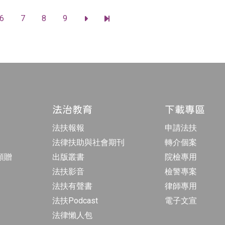
m
b
r
專
e
e
6
7
8
9
頁
a
前
前
d
往
往
s
下
最
一
後
頁
一
頁
法治教育
下載專區
法扶報報
申請法扶
法律扶助與社會期刊
轉介個案
額贈
出版叢書
院檢專用
法扶影音
檢警專案
法扶有聲書
律師專用
法扶Podcast
電子文宣
法律懶人包