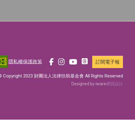
隱私權保護政策
訂閱電子報
前
前
前
前
往
往
往
往
© Copyright 2023 財團法人法律扶助基金會 All Rights Reserved
t
f
i
y
Designed by iware
網頁設計
h
a
n
o
r
c
s
u
e
e
t
t
a
b
a
u
d
o
g
b
s
o
r
e
專
k
a
專