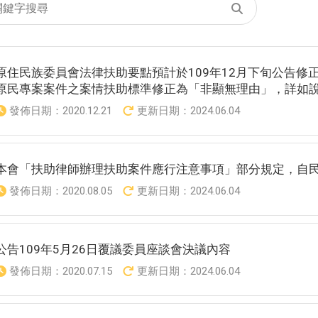
送
出
關
鍵
原住民族委員會法律扶助要點預計於109年12月下旬公告修正
字
查
原民專案案件之案情扶助標準修正為「非顯無理由」，詳如
詢
發佈日期：
2020.12.21
更新日期：
2024.06.04
本會「扶助律師辦理扶助案件應行注意事項」部分規定，自民
發佈日期：
2020.08.05
更新日期：
2024.06.04
公告109年5月26日覆議委員座談會決議內容
發佈日期：
2020.07.15
更新日期：
2024.06.04