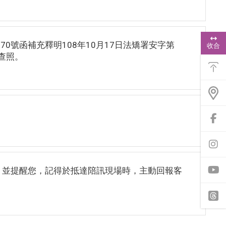
浮
動
770號函補充釋明108年10月17日法矯署安字第
收合
功
請查照。
能
選
單
前
往
f
a
前
c
往
e
i
，並提醒您，記得於抵達陪訊現場時，主動回報客
b
n
o
s
o
t
y
k
a
o
專
g
u
頁
r
t
t
a
u
h